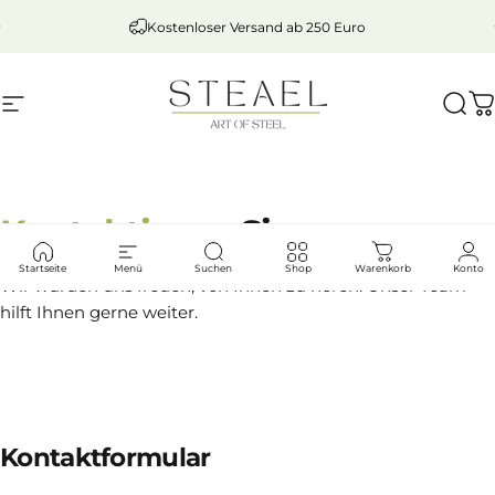
Direkt zum Inhalt
Pause Diashow
Kostenloser Versand ab 250 Euro
Seitennavigation
STEAEL
Such
W
Kontaktieren
Sie uns
Startseite
Menü
Suchen
Shop
Warenkorb
Konto
Wir würden uns freuen, von Ihnen zu hören. Unser Team
hilft Ihnen gerne weiter.
Kontaktformular